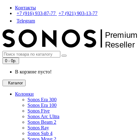
Контакты
+7 (916) 933-87-77
+7 (921) 903-13-77
Telegram
P
r
emium
R
eseller
0 - 0p.
В корзине пусто!
Каталог
Колонки
Sonos Era 300
Sonos Era 100
Sonos Five
Sonos Arc Ultra
Sonos Beam 2
Sonos Ray
Sonos Sub 4
Sonos Move 2