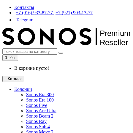
Контакты
+7 (916) 933-87-77
+7 (921) 903-13-77
Telegram
P
r
emium
R
eseller
0 - 0p.
В корзине пусто!
Каталог
Колонки
Sonos Era 300
Sonos Era 100
Sonos Five
Sonos Arc Ultra
Sonos Beam 2
Sonos Ray
Sonos Sub 4
Sonos Move 2